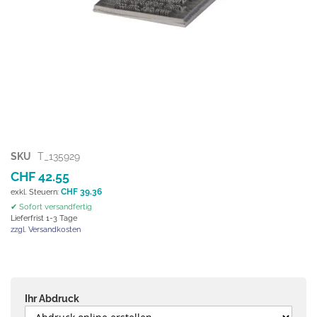
Zum
SKU
T_135929
Anfang
CHF 42.55
der
CHF 39.36
Bildgalerie
✔ Sofort versandfertig
springen
Lieferfrist 1-3 Tage
zzgl. Versandkosten
Ihr Abdruck