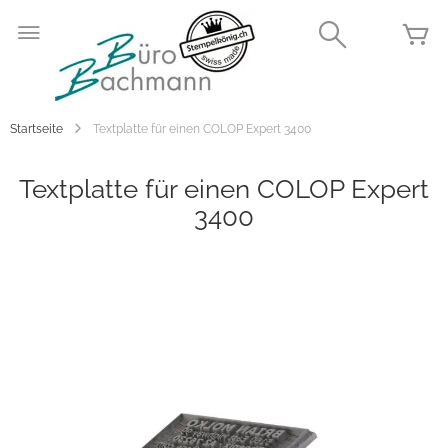
Zum
Inhalt
Search
Me
springen
Startseite
Textplatte für einen COLOP Expert 3400
Textplatte für einen COLOP Expert
3400
Zum
Ende
der
Bildgalerie
springen