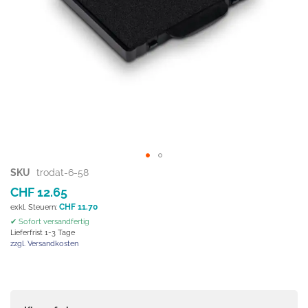
Zum
SKU
trodat-6-58
Anfang
CHF 12.65
der
CHF 11.70
Bildgalerie
✔ Sofort versandfertig
springen
Lieferfrist 1-3 Tage
zzgl. Versandkosten