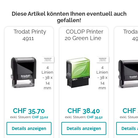
Diese Artikel könnten Ihnen eventuell auch
gefallen!
Trodat Printy
COLOP Printer
Troda
4911
20 Green Line
49
4
4
Linien
Linien
38 x
38 x
14
14
mm
mm
CHF 35.70
CHF 38.40
CHF 
CHF 33.02
CHF 35.52
Details anzeigen
Details anzeigen
Details