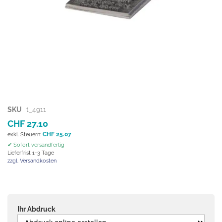
Zum
SKU
t_4911
Anfang
CHF 27.10
der
CHF 25.07
Bildgalerie
✔ Sofort versandfertig
springen
Lieferfrist 1-3 Tage
zzgl. Versandkosten
Ihr Abdruck