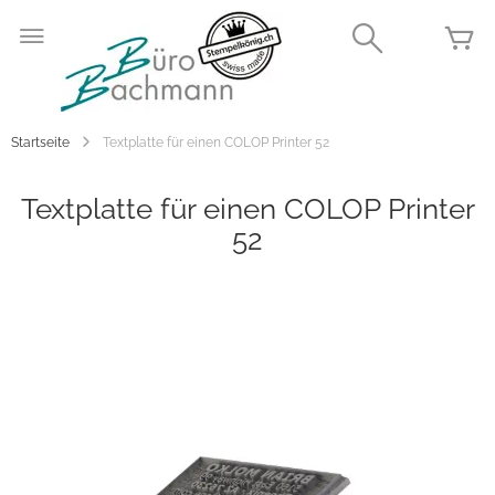
Zum
Inhalt
Search
Me
springen
Startseite
Textplatte für einen COLOP Printer 52
Textplatte für einen COLOP Printer
52
Zum
Ende
der
Bildgalerie
springen