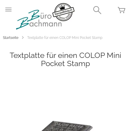
Zum
Inhalt
Search
Me
springen
Startseite
Textplatte für einen COLOP Mini Pocket Stamp
Textplatte für einen COLOP Mini
Pocket Stamp
Zum
Ende
der
Bildgalerie
springen