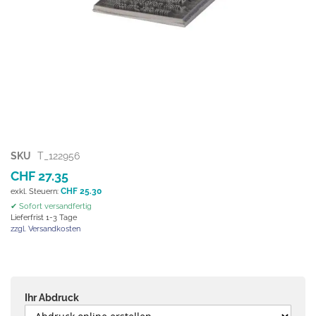
Zum
SKU
T_122956
Anfang
CHF 27.35
der
CHF 25.30
Bildgalerie
✔ Sofort versandfertig
springen
Lieferfrist 1-3 Tage
zzgl. Versandkosten
Ihr Abdruck