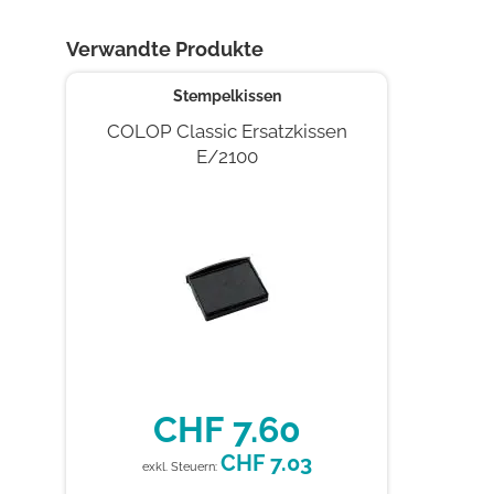
Anfang
der
Verwandte Produkte
Bildgalerie
springen
Stempelkissen
COLOP Classic Ersatzkissen
E/2100
CHF 7.60
CHF 7.03