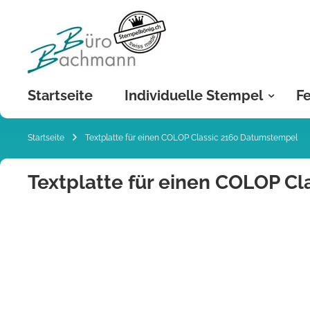
Zum
Inhalt
springen
Startseite
Individuelle Stempel
Fe
Startseite
Textplatte für einen COLOP Classic 2160 Datumstempel
Textplatte für einen COLOP C
Zum
Ende
der
Bildgalerie
springen