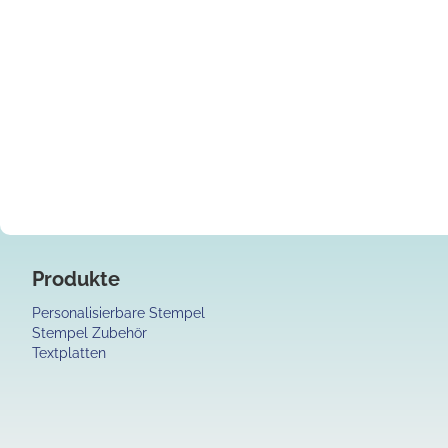
Anfang
der
Bildgalerie
springen
Produkte
Personalisierbare Stempel
Stempel Zubehör
Textplatten