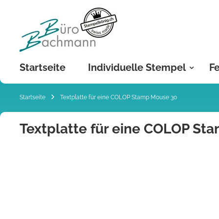
Zum
Inhalt
springen
Startseite
Individuelle Stempel
Fe
Startseite
Textplatte für eine COLOP Stamp Mouse 30
Textplatte für eine COLOP St
Zum
Ende
der
Bildgalerie
springen