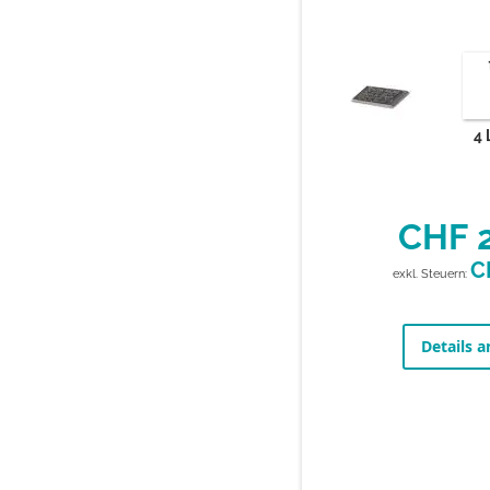
4 
CHF 
C
Details a