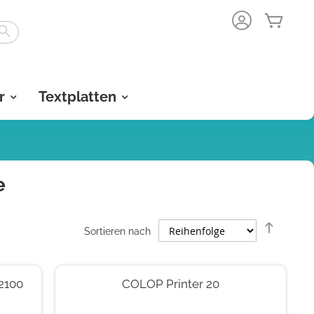
Mein 
Search
r
Textplatten
e
Abstei
Sortieren nach
sortiere
2100
COLOP Printer 20