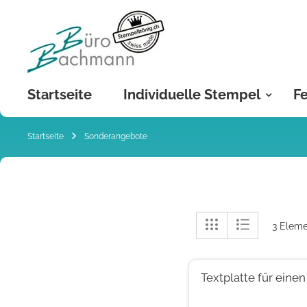
Zum
Inhalt
springen
Startseite
Individuelle Stempel
Fe
Startseite
Sonderangebote
Anzeigen
Liste
Liste
3
Eleme
als
Textplatte für eine