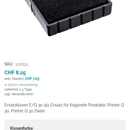
Zum
SKU
122655
Anfang
CHF 8.25
der
CHF 7.63
Bildgalerie
✔ Sofort versandfertig
springen
Lieferfrist 1-3 Tage
zzgl. Versandkosten
Ersatzkissen E/Q 30 als Ersatz für folgende Produkte: Printer Q
30, Printer Q 30 Dater.
Kissenfarbe