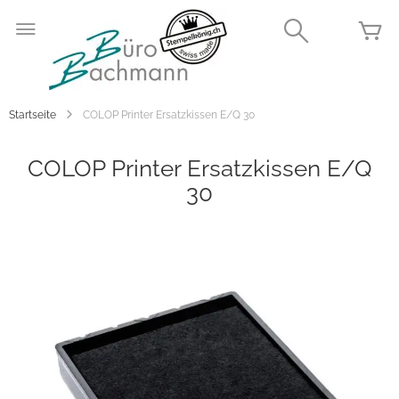
Zum
Inhalt
Search
Me
springen
Startseite
COLOP Printer Ersatzkissen E/Q 30
COLOP Printer Ersatzkissen E/Q
30
Zum
Ende
der
Bildgalerie
springen