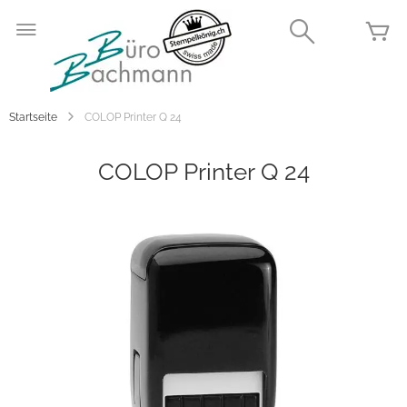
Zum
Inhalt
Search
Me
springen
Startseite
COLOP Printer Q 24
COLOP Printer Q 24
Zum
Ende
der
Bildgalerie
springen