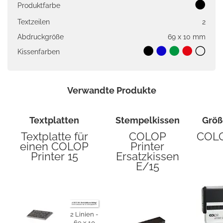
Produktfarbe
Textzeilen
2
Abdruckgröße
69 x 10 mm
Kissenfarben
Verwandte Produkte
Textplatten
Stempelkissen
Größ
Textplatte für
COLOP
COLO
einen COLOP
Printer
Printer 15
Ersatzkissen
E/15
2 Linien
69 x 10