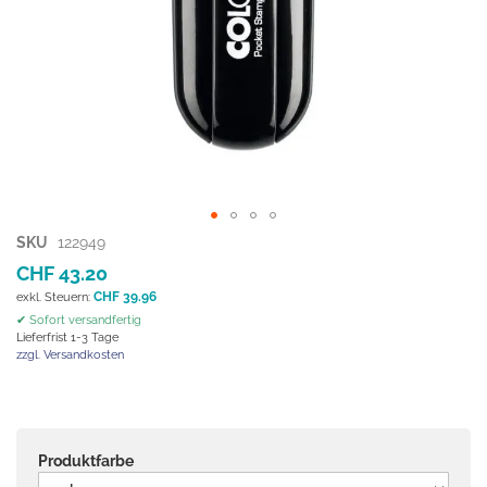
Zum
SKU
122949
Anfang
CHF 43.20
der
CHF 39.96
Bildgalerie
✔ Sofort versandfertig
springen
Lieferfrist 1-3 Tage
zzgl. Versandkosten
Produktfarbe