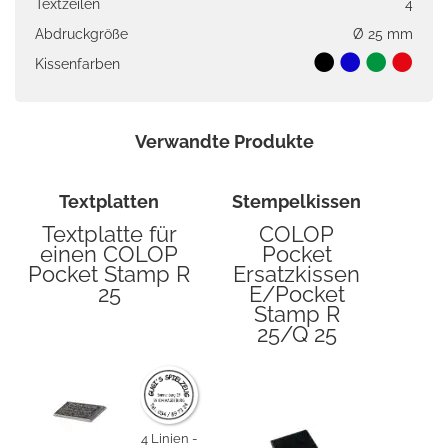
Textzeilen
4
Abdruckgröße
Ø 25 mm
Kissenfarben
Verwandte Produkte
Textplatten
Stempelkissen
Textplatte für
COLOP
einen COLOP
Pocket
Pocket Stamp R
Ersatzkissen
25
E/Pocket
Stamp R
25/Q 25
4 Linien