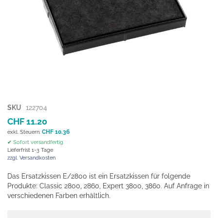
Zum
SKU
122704
Anfang
CHF 11.20
der
CHF 10.36
Bildgalerie
✔ Sofort versandfertig
springen
Lieferfrist 1-3 Tage
zzgl. Versandkosten
Das Ersatzkissen E/2800 ist ein Ersatzkissen für folgende
Produkte: Classic 2800, 2860, Expert 3800, 3860. Auf Anfrage in
verschiedenen Farben erhältlich.